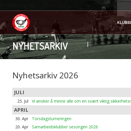
KLUBB
NYHETSARKIV
Nyhetsarkiv 2026
JULI
25. Jul
Vi ønsker å minne alle om en svært viktig sikkerhets
APRIL
30. Apr
Torsdagsturneringen
20. Apr
Samarbeidsklubber sesongen 2026