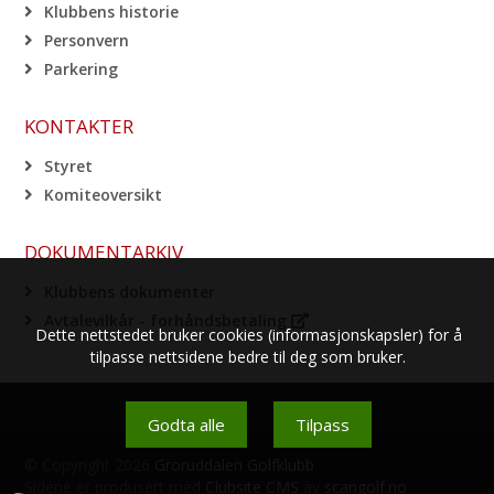
Klubbens historie
Personvern
Parkering
KONTAKTER
Styret
Komiteoversikt
DOKUMENTARKIV
Klubbens dokumenter
Avtalevilkår - forhåndsbetaling
Dette nettstedet bruker cookies (informasjonskapsler) for å
tilpasse nettsidene bedre til deg som bruker.
Godta alle
Tilpass
© Copyright 2026
Groruddalen Golfklubb
Sidene er produsert med
Clubsite CMS
av
scangolf.no