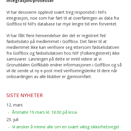
integrasjon/prosesser
Vi har dessverre opplevd svært treg responstid i NIFs
integrasjon, noe som har ført til at overføringen av data fra
GolfBox til NIFs database tar mye lengre tid enn forventet.
Vi har fått flere henvendelser der det er registrert feil
fødselsdato på medlemmet i GolfBox. Det fører til at
medlemmet ikke kan verifisere seg ettersom fødselsdatoen
fra GolfBox og fødselsdatoen hos NIF (Folkeregisteret) ikke
samsvarer. Løsningen på dette er inntil videre at vi
Groruddalen Golfklubb endrer informasjonen i GolfBox og så
vil de sende ut ny e-post med verifiseringslenke til dere når
onboardingen av alle klubber er gjennomført.
SISTE NYHETER
12. mars
Årsmøte 19 mars kl. 18.00 på kroa
25. juli
Vi ønsker å minne alle om en svært viktig sikkerhetsregel