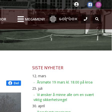
IOR
MEGAMENY
SISTE NYHETER
12. mars
Årsmøte 19 mars kl. 18.00 på kroa
Del
25. juli
Vi ønsker å minne alle om en svært
viktig sikkerhetsregel
30. april