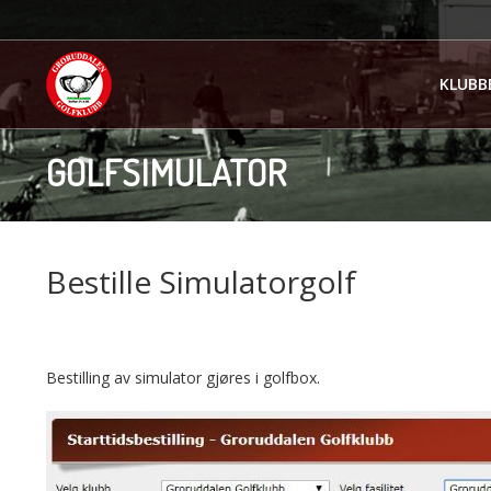
KLUBB
GOLFSIMULATOR
Bestille Simulatorgolf
Bestilling av simulator gjøres i golfbox.