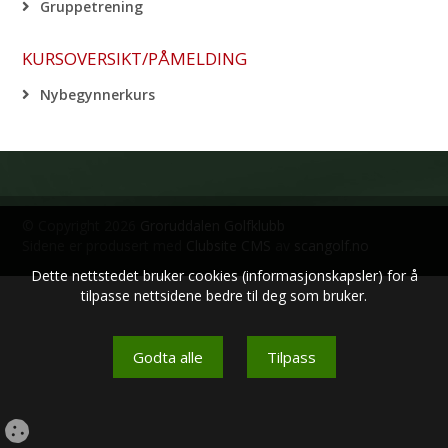
Gruppetrening
KURSOVERSIKT/PÅMELDING
Nybegynnerkurs
© Copyright 2026
Groruddalen Golfklubb
Sidene er produsert med
Clubsite CMS
av
scangolf.no
Dette nettstedet bruker cookies (informasjonskapsler) for å
tilpasse nettsidene bedre til deg som bruker.
Godta alle
Tilpass