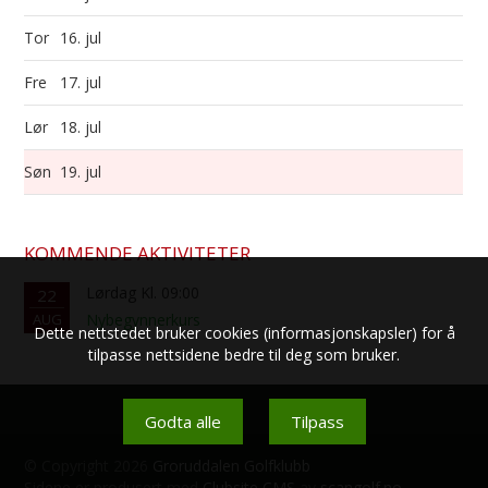
Tor
16. jul
Fre
17. jul
Lør
18. jul
Søn
19. jul
KOMMENDE AKTIVITETER
Lørdag Kl. 09:00
22
AUG
Nybegynnerkurs
Dette nettstedet bruker cookies (informasjonskapsler) for å
tilpasse nettsidene bedre til deg som bruker.
Godta alle
Tilpass
© Copyright 2026
Groruddalen Golfklubb
Sidene er produsert med
Clubsite CMS
av
scangolf.no