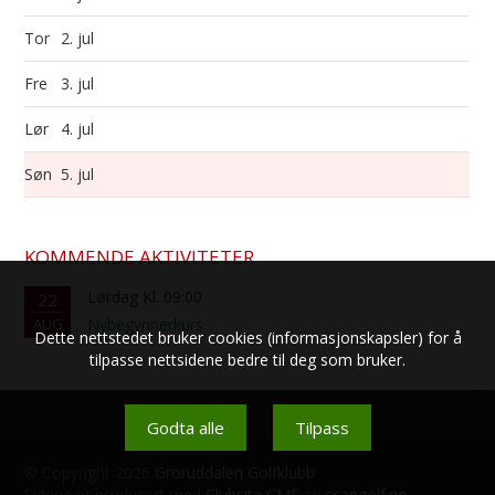
Tor
2. jul
Fre
3. jul
Lør
4. jul
Søn
5. jul
KOMMENDE AKTIVITETER
Lørdag Kl. 09:00
22
AUG
Nybegynnerkurs
Dette nettstedet bruker cookies (informasjonskapsler) for å
tilpasse nettsidene bedre til deg som bruker.
Godta alle
Tilpass
© Copyright 2026
Groruddalen Golfklubb
Sidene er produsert med
Clubsite CMS
av
scangolf.no