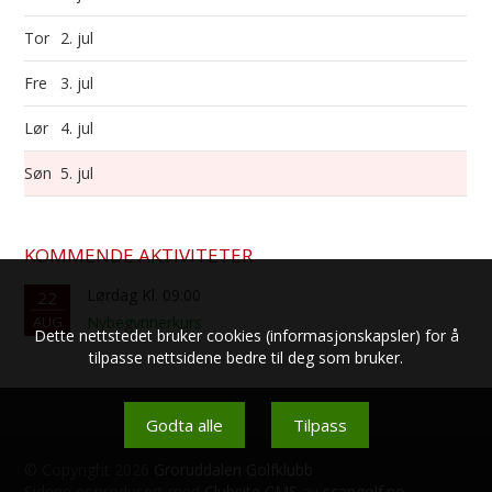
Tor
2. jul
Fre
3. jul
Lør
4. jul
Søn
5. jul
KOMMENDE AKTIVITETER
Lørdag Kl. 09:00
22
AUG
Nybegynnerkurs
Dette nettstedet bruker cookies (informasjonskapsler) for å
tilpasse nettsidene bedre til deg som bruker.
Godta alle
Tilpass
© Copyright 2026
Groruddalen Golfklubb
Sidene er produsert med
Clubsite CMS
av
scangolf.no