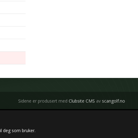
Sidene er produsert med
Clubsite CMS
av
scangolf.no
il deg som bruker.