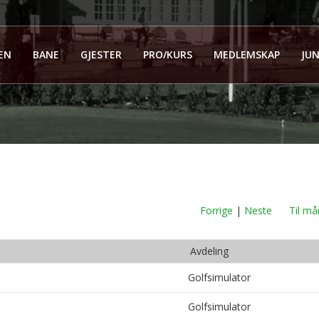
EN
BANE
GJESTER
PRO/KURS
MEDLEMSKAP
JUN
Forrige
|
Neste
Til må
Avdeling
Golfsimulator
Golfsimulator