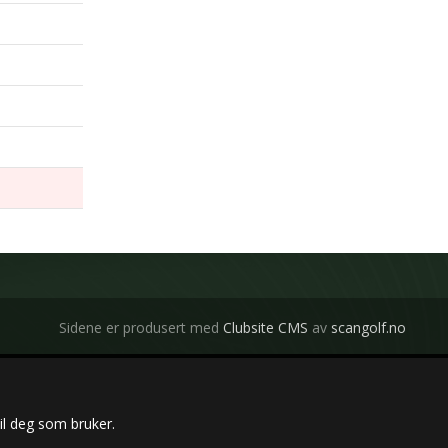
Sidene er produsert med
Clubsite CMS
av
scangolf.no
il deg som bruker.