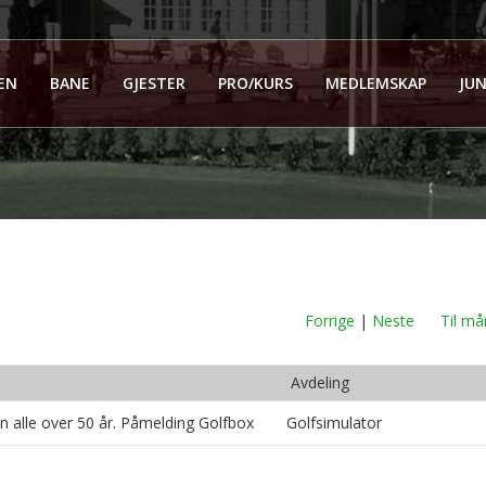
EN
BANE
GJESTER
PRO/KURS
MEDLEMSKAP
JUN
Forrige
|
Neste
Til må
Avdeling
 alle over 50 år. Påmelding Golfbox
Golfsimulator