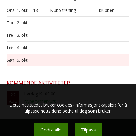
Ons
1. okt
18
Klubb trening
Klubben
Tor
2. okt
Fre
3. okt
Lør
4. okt
Søn
5. okt
KOMMENDE AKTIVITETER
Lørdag Kl. 09:00
22
AUG
Nybegynnerkurs
Dette nettstedet bruker cookies (informasjonskapsler) for å
tilpasse nettsidene bedre til deg som bruker.
Godta alle
Tilpass