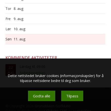
Tor
8. aug
Fre
9. aug
Lør
10. aug
Søn
11. aug
KOMMENDE AKTIVITETER
Lørdag Kl. 09:00
22
AUG
Nybegynnerkurs
Dette nettstedet bruker cookies (informasjonskapsler) for å
tilpasse nettsidene bedre til deg som bruker.
Godta alle
Tilpass
© Copyright 2026
Groruddalen Golfklubb
Sidene er produsert med
Clubsite CMS
av
scangolf.no