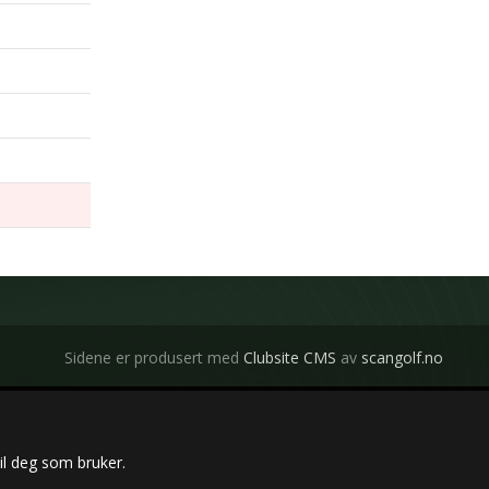
Sidene er produsert med
Clubsite CMS
av
scangolf.no
il deg som bruker.