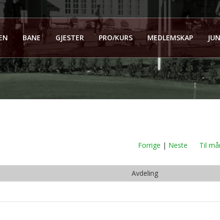
EN
BANE
GJESTER
PRO/KURS
MEDLEMSKAP
JUN
Forrige
|
Neste
Til må
Avdeling