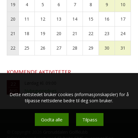
19
4
5
6
7
8
9
10
20
11
12
13
14
15
16
17
21
18
19
20
21
22
23
24
22
25
26
27
28
29
30
31
KOMMENDE AKTIVITETER
Lørdag Kl. 09:00
22
AUG
Nybegynnerkurs
Dette nettstedet bruker cookies (informasjonskapsler) for å
tilpasse nettsidene bedre til deg som bruker.
Godta alle
Tilpass
© Copyright 2026
Groruddalen Golfklubb