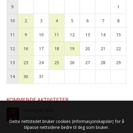
9
1
10
2
3
4
5
6
7
8
11
9
10
11
12
13
14
15
12
16
17
18
19
20
21
22
13
23
24
25
26
27
28
29
14
30
31
KOMMENDE AKTIVITETER
Lørdag Kl. 09:00
22
AUG
Nybegynnerkurs
Dette nettstedet bruker cookies (informasjonskapsler) for å
tilpasse nettsidene bedre til deg som bruker.