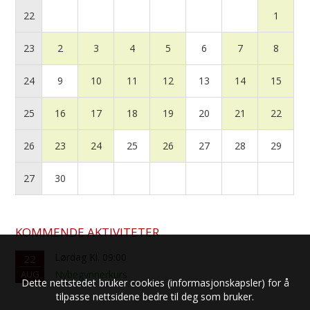
22
1
23
2
3
4
5
6
7
8
24
9
10
11
12
13
14
15
25
16
17
18
19
20
21
22
26
23
24
25
26
27
28
29
27
30
KOMMENDE AKTIVITETER
Lørdag Kl. 09:00
22
AUG
Nybegynnerkurs
Dette nettstedet bruker cookies (informasjonskapsler) for å
tilpasse nettsidene bedre til deg som bruker.