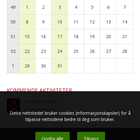
49
1
2
3
4
5
6
7
50
8
9
10
11
12
13
14
51
15
16
17
18
19
20
21
52
22
23
24
25
26
27
28
1
29
30
31
KOMMENDE AKTIVITETER
Lørdag Kl. 09:00
22
AUG
Nybegynnerkurs
Dette nettstedet bruker cookies (informasjonskapsler) for å
tilpasse nettsidene bedre til deg som bruker.
Godta alle
Tilpass