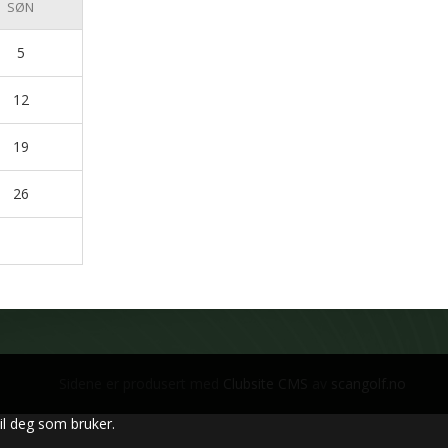
SØN
5
12
19
26
Sidene er produsert med
Clubsite CMS
av
scangolf.no
il deg som bruker.