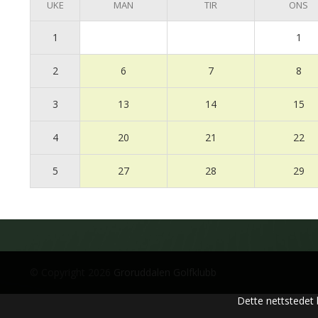
UKE
MAN
TIR
ONS
1
1
2
6
7
8
3
13
14
15
4
20
21
22
5
27
28
29
© Copyright 2026
Groruddalen Golfklubb
Dette nettstedet 