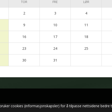
TOR
FRE
LØR
2
3
4
9
10
11
16
17
18
23
24
25
30
31
bruker cookies (informasjonskapsler) for å tilpasse nettsidene bedre t