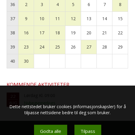
36
2
3
4
5
6
7
8
37
9
10
11
12
13
14
15
38
16
17
18
19
20
21
22
39
23
24
25
26
27
28
29
40
30
KOMMENDE AKTIVITETER
Lørdag Kl. 09:00
22
AUG
Nybegynnerkurs
Dette nettstedet bruker cookies (informasjonskapsler) for å
tilpasse nettsidene bedre til deg som bruker.
Godta alle
Tilpass