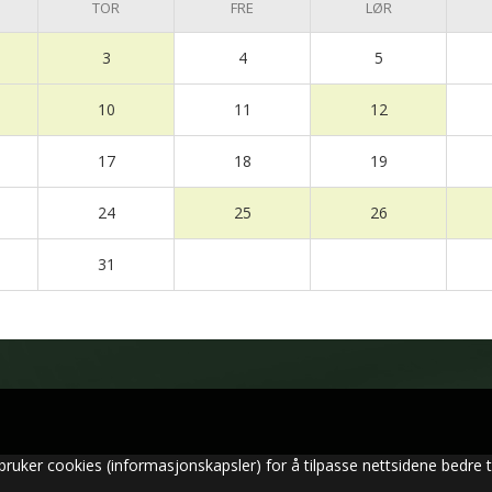
TOR
FRE
LØR
3
4
5
10
11
12
17
18
19
24
25
26
31
bruker cookies (informasjonskapsler) for å tilpasse nettsidene bedre t