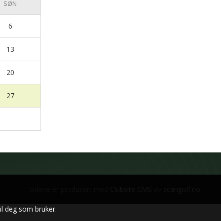
SØN
6
13
20
27
Sidene er produsert med
Clubsite CMS
av
scangolf.no
il deg som bruker.