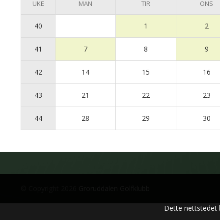
UKE
MAN
TIR
ONS
40
1
2
41
7
8
9
42
14
15
16
43
21
22
23
44
28
29
30
© Copyright 2026
Groruddalen Golfklubb
Dette nettstedet 