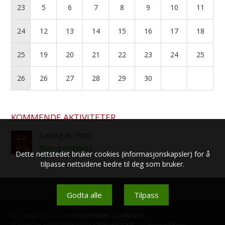
23
5
6
7
8
9
10
11
24
12
13
14
15
16
17
18
25
19
20
21
22
23
24
25
26
26
27
28
29
30
KOMMENDE AKTIVITETER
Lørdag Kl. 09:00
22
AUG
Nybegynnerkurs
Dette nettstedet bruker cookies (informasjonskapsler) for å
tilpasse nettsidene bedre til deg som bruker.
Godta alle
Tilpass
© Copyright 2026
Groruddalen Golfklubb