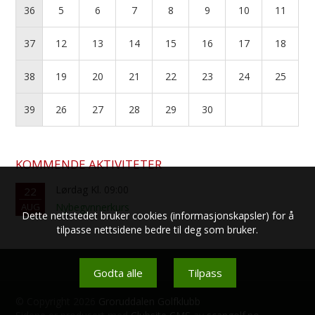
36
5
6
7
8
9
10
11
37
12
13
14
15
16
17
18
38
19
20
21
22
23
24
25
39
26
27
28
29
30
KOMMENDE AKTIVITETER
Lørdag Kl. 09:00
22
AUG
Nybegynnerkurs
Dette nettstedet bruker cookies (informasjonskapsler) for å
tilpasse nettsidene bedre til deg som bruker.
Godta alle
Tilpass
© Copyright 2026
Groruddalen Golfklubb